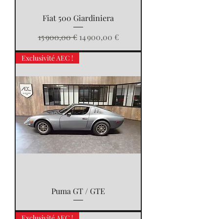
Fiat 500 Giardiniera
Prix original
Prix promotionnel
15 900,00 €
14 900,00 €
Exclusivité AEC !
Puma GT / GTE
Exclusivité AEC !