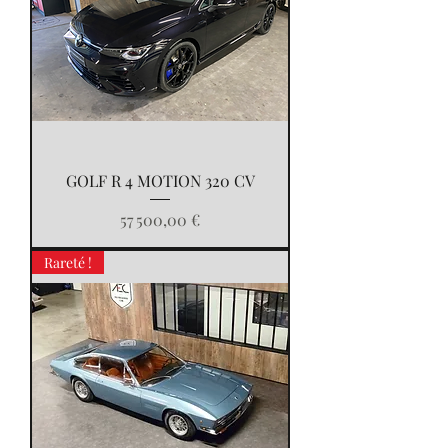
GOLF R 4 MOTION 320 CV
Prix
57 500,00 €
Rareté !