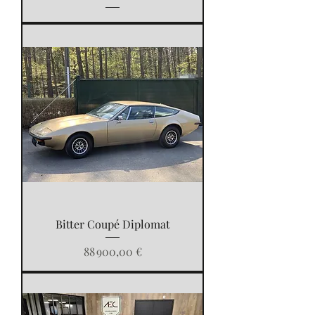
Bitter Coupé Diplomat
Prix
88 900,00 €