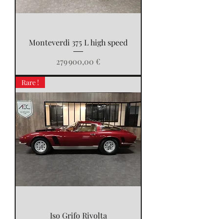
Monteverdi 375 L high speed
Prix
279 900,00 €
Rare !
Iso Grifo Rivolta