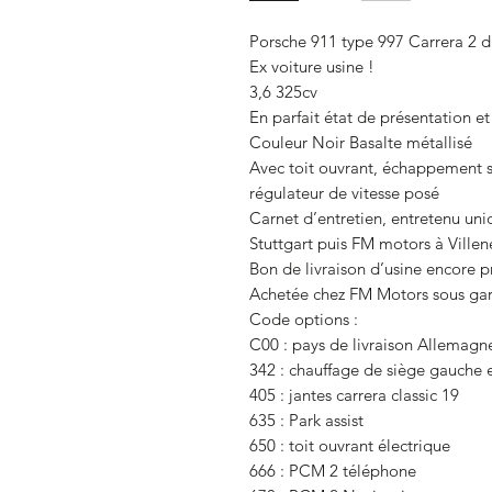
Porsche 911 type 997 Carrera 2 
Ex voiture usine !
3,6 325cv
En parfait état de présentation e
Couleur Noir Basalte métallisé
Avec toit ouvrant, échappement s
régulateur de vitesse posé
Carnet d’entretien, entretenu un
Stuttgart puis FM motors à Villen
Bon de livraison d’usine encore p
Achetée chez FM Motors sous gar
Code options :
C00 : pays de livraison Allemagne
342 : chauffage de siège gauche e
405 : jantes carrera classic 19
635 : Park assist
650 : toit ouvrant électrique
666 : PCM 2 téléphone