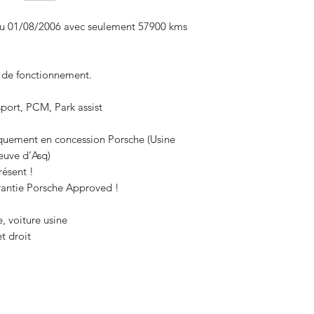
du 01/08/2006 avec seulement 57900 kms
t de fonctionnement.
port, PCM, Park assist
iquement en concession Porsche (Usine
euve d’Asq)
résent !
antie Porsche Approved !
, voiture usine
t droit