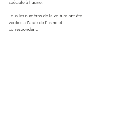
spéciale à l’usine.
Tous les numéros de la voiture ont été
vérifiés à l’aide de l’usine et
correspondent.
FICHE D'IDENTITE
Marque
PORSCHE
CONDITIONS DE LIVRAISON
Type
911
Nous pouvons vous assurer une
livraison partout en Europe.
Appellation
911 Carrera
commerciale
3.2
All Exclusive Car
www.allexclusivecar.com
Date de fabrication
1985