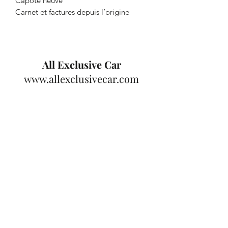
Capote neuve
Carnet et factures depuis l’origine
All Exclusive Car
www.allexclusivecar.com
S'abonner à notre newsletter
OK
E mail:
info@allexclusivecar.com
Téléphone Belgique :
+32 477 67 23 21