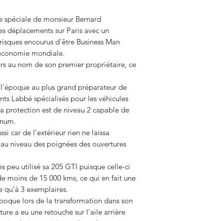
et une boîte BE1.
Février 1985
: Après
Date de fabricatio
 spéciale de monsieur Bernard
presse, la suspensio
s déplacements sur Paris avec un
conduite plus aux n
Date de 1ère mise
risques encourus d’être Business Man
Mai 1986
: La 205 G
circulation
’économie mondiale.
puissant, grâce à un 
ours au nom de son premier propriétaire, ce
cylindre. La puissan
Kms / Mileage
Décembre 1986
: La
à l’époque au plus grand préparateur de
1987 avec 130 cv, de
Boite de vitesses
des jantes 15 pouc
nts Labbé spécialisés pour les véhicules
Janvier 1988
: La no
La protection est de niveau 2 capable de
Coloris extérieur
marché, avec des sel
gnum.
Le tableau de bord 
ssi car de l’extérieur rien ne laissa
par un tout nouvel 
n au niveau des poignées des ouvertures
Coloris intérieur
pour la 205.
Août 1989
: La boîte
Type de titre de
ès peu utilisé sa 205 GTI puisque celle-ci
1.6 et 1.9 est rempl
propriété
de moins de 15 000 kms, ce qui en fait une
Octobre 1989
: Les 
e qu’à 3 exemplaires.
option sur la GTI 1.9.
’époque lors de la transformation dans son
chute à 122 cv.
ure a eu une retouche sur l’aile arrière
Septembre 1990
: L