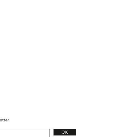
etter
OK