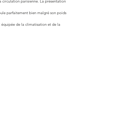
a circulation parisienne. La présentation
des garnitures surél
option.
ule parfaitement bien malgré son poids
Octobre 1991
: Le v
devient standard. La
t équipée de la climatisation et de la
option.
Septembre 1992
: L
laissant la GTI 1.9
de la 205
Octobre 1992
: Le m
un équipement stand
Avril 1994
: La produ
terme à l'usine Peu
Appréciée, accident
1990-2000, le statut
assuré. Les prix gr
exponentielle, les pl
faible kilométrage p
aux enchères comme
ventes record dont 